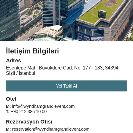
İletişim Bilgileri
Adres
Esentepe Mah. Büyükdere Cad. No. 177 - 183, 34394,
Şişli / İstanbul
Yol Tarifi Al
Otel
info@wyndhamgrandlevent.com
M:
+90 212 386 10 00
T:
Rezervasyon Ofisi
reservation@wyndhamgrandlevent.com
M: