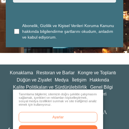
Abonelik, Gizlilik ve Kişisel Verileri Koruma Kanunu
hakkında bilgilendirme şartlarını okudum, anladım
ve kabul ediyorum.
Konaklama
Restoran ve Barlar
Kongre ve Toplantı
Düğün ve Ziyafet
Medya
İletişim
Hakkında
Kalite Politikaları ve Sürdürülebilirlik
Genel Bilgi
İnsan Kaynakları
Değerlendirme Anketleri
Tanımlama bilgilerini; sitemizin doğru şekilde çalışmasını
sağlamak, içerikleri ve reklamları kişiselleştirmek,
sosyal medya özellikleri sunmak ve site trafiğimizi analiz
etmek için kullanıyoruz.
Ayarlar